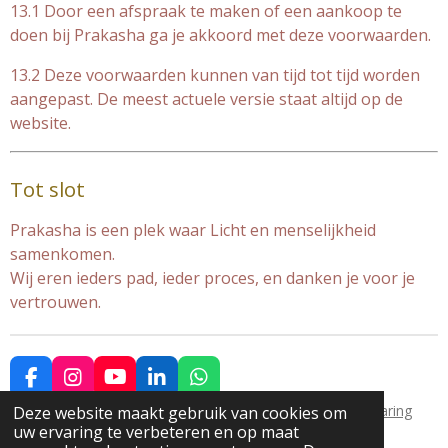
13.1 Door een afspraak te maken of een aankoop te
doen bij Prakasha ga je akkoord met deze voorwaarden.
13.2 Deze voorwaarden kunnen van tijd tot tijd worden
aangepast. De meest actuele versie staat altijd op de
website.
Tot slot
Prakasha is een plek waar Licht en menselijkheid
samenkomen.
Wij eren ieders pad, ieder proces, en danken je voor je
vertrouwen.
F
I
Y
L
W
a
n
o
i
h
© 2025 Prakasha |
Algemene voorwaarden
|
Privacyverklaring
Deze website maakt gebruik van cookies om
c
s
u
n
a
uw ervaring te verbeteren en op maat
e
t
T
k
t