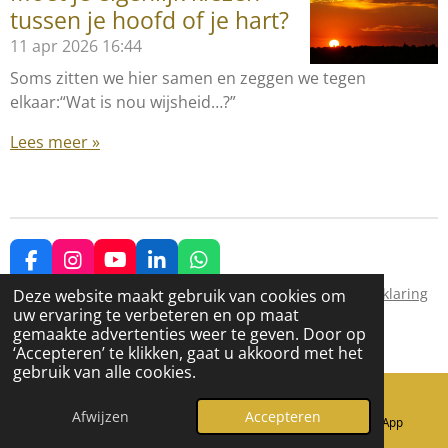
tussen je hoofd of je hart?
11 apr 2026
16:44
Soms zitten we hier samen en zeggen we tegen
elkaar:“Wat is nou wijsheid…?”
Lees meer »
F
I
Y
L
W
a
n
o
i
h
© 2025 Prakasha |
Algemene voorwaarden
|
Privacyverklaring
Deze website maakt gebruik van cookies om
c
s
u
n
a
uw ervaring te verbeteren en op maat
e
t
T
k
t
gemaakte advertenties weer te geven. Door op
b
a
u
e
s
Powered by
JouwWeb
‘Accepteren’ te klikken, gaat u akkoord met het
o
g
b
d
A
gebruik van alle cookies.
o
r
e
I
p
k
a
n
p
Afwijzen
Accepteren
m
E-mailadres
Telefoonnummer
WhatsApp