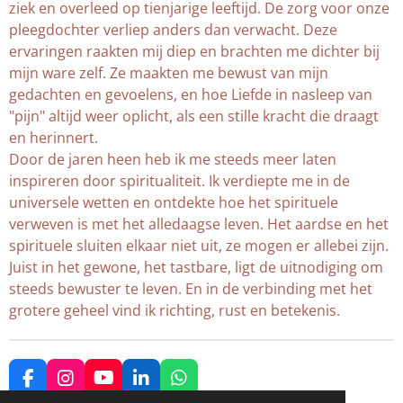
ziek en overleed op tienjarige leeftijd. De zorg voor onze
pleegdochter verliep anders dan verwacht. Deze
ervaringen raakten mij diep en brachten me dichter bij
mijn ware zelf. Ze maakten me bewust van mijn
gedachten en gevoelens, en hoe Liefde in nasleep van
"pijn" altijd weer oplicht, als een stille kracht die draagt
en herinnert.
Door de jaren heen heb ik me steeds meer laten
inspireren door spiritualiteit. Ik verdiepte me in de
universele wetten en ontdekte hoe het spirituele
verweven is met het alledaagse leven. Het aardse en het
spirituele sluiten elkaar niet uit, ze mogen er allebei zijn.
Juist in het gewone, het tastbare, ligt de uitnodiging om
steeds bewuster te leven. En in de verbinding met het
grotere geheel vind ik richting, rust en betekenis.
F
I
Y
L
W
a
n
o
i
h