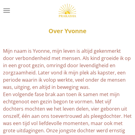
Ga
direct
naar
de
Over Yvonne
hoofdinhoud
Mijn naam is Yvonne, mijn leven is altijd gekenmerkt
door verbondenheid met mensen. Als kind groeide ik op
in een groot gezin, omringd door levendigheid en
zorgzaamheid. Later vond ik mijn plek als kapster, een
periode waarin ik volop werkte, veel onder de mensen
was, uitging, en altijd in beweging was.
Een volgende fase brak aan toen ik samen met mijn
echtgenoot een gezin begon te vormen. Met vijf
dochters mochten we het leven delen, vier geboren uit
onszelf, één aan ons toevertrouwd als pleegdochter. Het
was een tijd vol liefdevolle momenten, maar ook met
grote uitdagingen. Onze jongste dochter werd ernstig