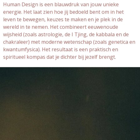
Human Design is een blauwdruk van jouw unieke
energie. Het laat zien hoe jij bedoeld bent om in het
leven te bewegen, keuzes te maken en je plek in de
wereld in te nemen. Het combineert eeuwenoude
wijsheid (zoals astrologie, de I Tjing, de kabbala en de
chakraleer) met moderne wetenschap (zoals genetica en
kwantumfysica). Het resultaat is een praktisch en
spiritueel kompas dat je dichter bij jezelf brengt.