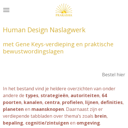
Ga
direct
naar
de
Human Design Naslagwerk
hoofdinhoud
met Gene Keys-verdieping en praktische
bewustwordingslagen
Bestel hier
In het bestand vind je heldere overzichten van onder
andere de
types
,
strategieën
,
autoriteiten
,
64
poorten
,
kanalen
,
centra
,
profielen
,
lijnen
,
definities
,
planeten
en
maansknopen
. Daarnaast zijn er
verdiepende tabbladen over thema’s zoals
brein
,
bepaling
,
cognitie/zintuigen
en
omgeving
.