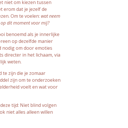
t niet om kiezen tussen
t erom dat je jezelf de
ezen. Om te voelen:
wat neem
pt op dit moment voor mij?
i benoemd als je innerlijke
edereen op dezelfde manier
ijd nodig om door emoties
 directer in het lichaam, via
lijk weten.
te zijn die je zomaar
iddel zijn om te onderzoeken
helderheid voelt en wat voor
deze tijd:
Niet blind volgen
k niet alles alleen willen