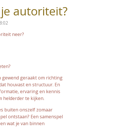
 je autoriteit?
8:02
riteit neer?
eten?
n gewend geraakt om richting
dat houvast en structuur. En
formatie, ervaring en kennis
helderder te kijken.
les buiten onszelf zomaar
spel ontstaan?
Een samenspel
… en wat je van binnen