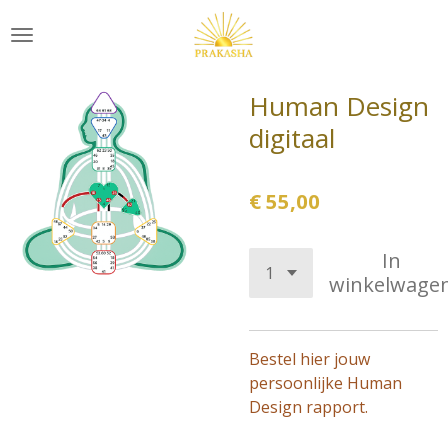
Ga
direct
naar
de
Human Design
hoofdinhoud
digitaal
€ 55,00
In
winkelwage
Bestel hier jouw
persoonlijke Human
Design rapport.